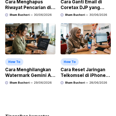
Cara Menghapus
Cara Ganti Email di
Riwayat Pencarian di
Coretax DJP yang
Play Store di HP
Sudah Tidak Aktif
Ilham Buchori
30/06/2026
Ilham Buchori
30/06/2026
Samsung, Xiaomi,
OPPO, dan Vivo
How To
How To
Cara Menghilangkan
Cara Reset Jaringan
Watermark Gemini AI
Telkomsel di iPhone
dengan Mudah Hasil
agar Koneksi Stabil
Ilham Buchori
29/06/2026
Ilham Buchori
28/06/2026
Bersih Tanpa Ribet
Kembali