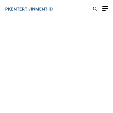
Langsung
M
ke
isi