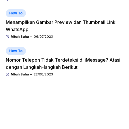
How To
Menampilkan Gambar Preview dan Thumbnail Link
WhatsApp
Mbah Suhu
06/07/2023
How To
Nomor Telepon Tidak Terdeteksi di iMessage? Atasi
dengan Langkah-langkah Berikut
Mbah Suhu
22/08/2023