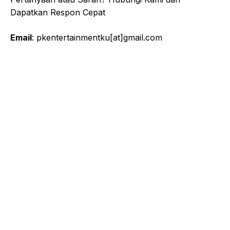
Dapatkan Respon Cepat
Email
: pkentertainmentku[at]gmail.com