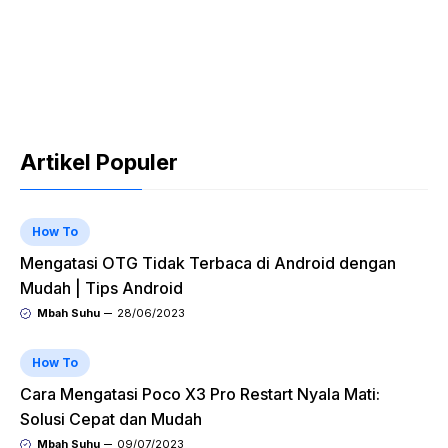
Artikel Populer
How To
Mengatasi OTG Tidak Terbaca di Android dengan
Mudah | Tips Android
Mbah Suhu
28/06/2023
How To
Cara Mengatasi Poco X3 Pro Restart Nyala Mati:
Solusi Cepat dan Mudah
Mbah Suhu
09/07/2023