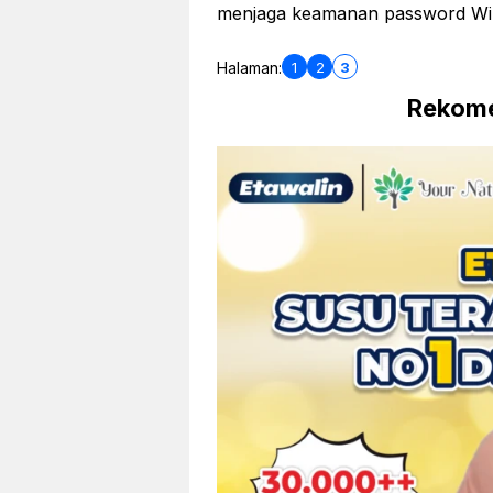
menjaga keamanan password WiFi
1
2
3
Halaman:
Rekome