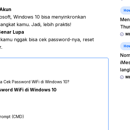
 Akun
Ho
osoft, Windows 10 bisa menyinkronkan
Men
ngkat kamu. Jadi, lebih praktis!
Thu
Benar Lupa
Mb
 kamu nggak bisa cek password-nya, reset
Ho
r.
Nomo
iMes
lang
Mb
a Cek Password WiFi di Windows 10?
word WiFi di Windows 10
rompt (CMD)