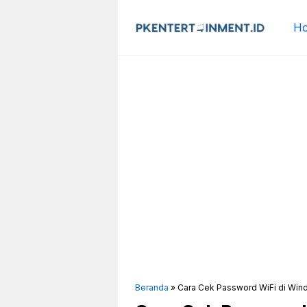
Langsung
ke
H
isi
Beranda
»
Cara Cek Password WiFi di Wind