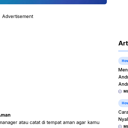
Advertisement
Art
Ho
Meng
Andr
And
Mb
Ho
Cara
Aman
Nyal
manager atau catat di tempat aman agar kamu
Mb