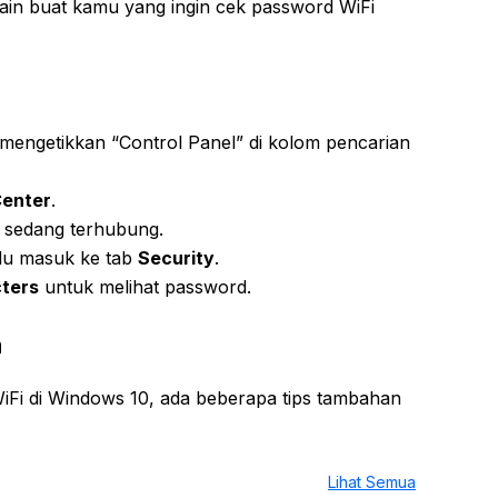
i lain buat kamu yang ingin cek password WiFi
:
engetikkan “Control Panel” di kolom pencarian
Center
.
g sedang terhubung.
alu masuk ke tab
Security
.
ters
untuk melihat password.
n
iFi di Windows 10, ada beberapa tips tambahan
Lihat Semua