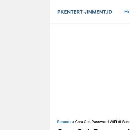
Langsung
ke
H
isi
Beranda
»
Cara Cek Password WiFi di Wind