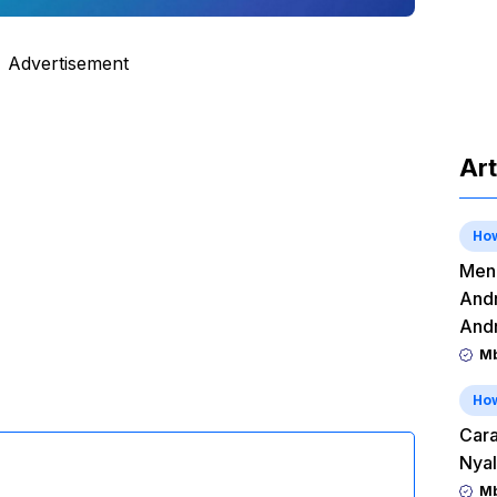
Advertisement
Art
Ho
Meng
Andr
And
Mb
Ho
Cara
Nyal
Mb