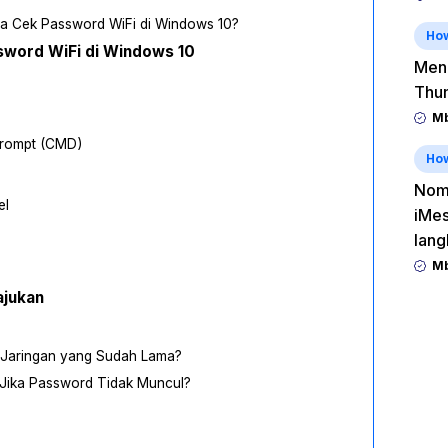
a Cek Password WiFi di Windows 10?
Ho
word WiFi di Windows 10
Men
Thu
Mb
rompt (CMD)
Ho
Nomo
el
iMes
lang
Mb
ajukan
i Jaringan yang Sudah Lama?
 Jika Password Tidak Muncul?