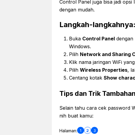
Control Panel juga bisa jadi ops
dengan mudah.
Langkah-langkahnya
Buka
Control Panel
dengan m
Windows.
Pilih
Network and Sharing 
Klik nama jaringan WiFi yan
Pilih
Wireless Properties
, l
Centang kotak
Show charac
Tips dan Trik Tambaha
Selain tahu cara cek password W
nih buat kamu:
1
2
3
Halaman: