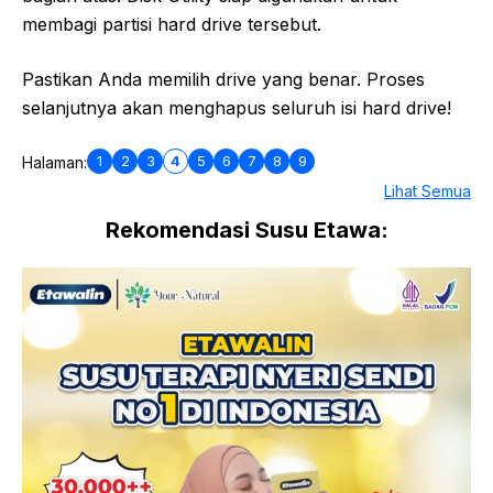
membagi partisi hard drive tersebut.
Pastikan Anda memilih drive yang benar. Proses
selanjutnya akan menghapus seluruh isi hard drive!
1
2
3
4
5
6
7
8
9
Halaman:
Lihat Semua
Rekomendasi Susu Etawa: