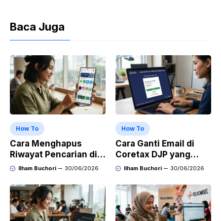
Baca Juga
How To
How To
Cara Menghapus
Cara Ganti Email di
Riwayat Pencarian di
Coretax DJP yang
Play Store di HP
Sudah Tidak Aktif
Ilham Buchori
30/06/2026
Ilham Buchori
30/06/2026
Samsung, Xiaomi,
OPPO, dan Vivo