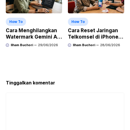
How To
How To
Cara Menghilangkan
Cara Reset Jaringan
Watermark Gemini AI
Telkomsel di iPhone
dengan Mudah Hasil
agar Koneksi Stabil
Ilham Buchori
29/06/2026
Ilham Buchori
28/06/2026
Bersih Tanpa Ribet
Kembali
Tinggalkan komentar
Komentar