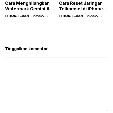
Cara Menghilangkan
Cara Reset Jaringan
Watermark Gemini AI
Telkomsel di iPhone
dengan Mudah Hasil
agar Koneksi Stabil
Ilham Buchori
29/06/2026
Ilham Buchori
28/06/2026
Bersih Tanpa Ribet
Kembali
Tinggalkan komentar
Komentar