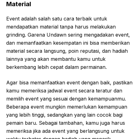
Material
Event adalah salah satu cara terbaik untuk
mendapatkan material tanpa harus melakukan
grinding. Garena Undawn sering mengadakan event,
dan memanfaatkan kesempatan ini bisa memberikan
material secara langsung, poin reputasi, dan hadiah
lainnya yang akan membantu kamu untuk
berkembang lebih cepat dalam permainan.
Agar bisa memanfaatkan event dengan baik, pastikan
kamu memeriksa jadwal event secara teratur dan
memilih event yang sesuai dengan kemampuanmu.
Beberapa event mungkin memerlukan kemampuan
yang lebih tinggi, sedangkan yang lain cocok bagi
pemain baru. Sebagai tambahan, kamu juga harus
memeriksa jika ada event yang berlangsung untuk
waktu terbatas dengan hadiah yang menarik.