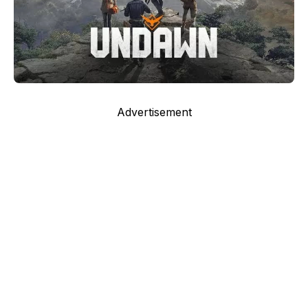
Advertisement