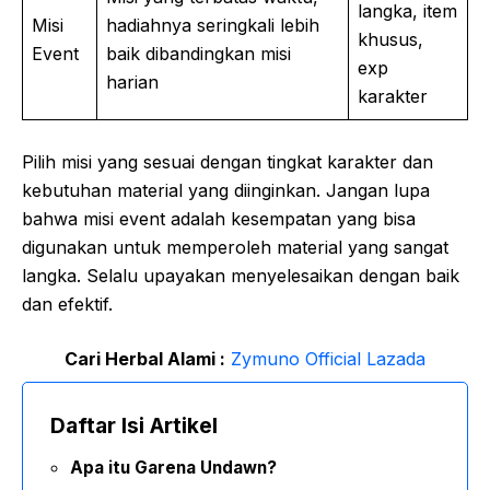
langka, item
Misi
hadiahnya seringkali lebih
khusus,
Event
baik dibandingkan misi
exp
harian
karakter
Pilih misi yang sesuai dengan tingkat karakter dan
kebutuhan material yang diinginkan. Jangan lupa
bahwa misi event adalah kesempatan yang bisa
digunakan untuk memperoleh material yang sangat
langka. Selalu upayakan menyelesaikan dengan baik
dan efektif.
Cari Herbal Alami :
Zymuno Official Lazada
Daftar Isi Artikel
Apa itu Garena Undawn?