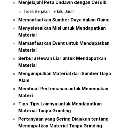
Menjelajahi Peta Undawn dengan Cerdik
Tidak Berjalan Terlalu Jauh
Memanfaatkan Sumber Daya dalam Game
Menyelesaikan Misi untuk Mendapatkan
Material
Memanfaatkan Event untuk Mendapatkan
Material
Berburu Hewan Liar untuk Mendapatkan
Material
Mengumpulkan Material dari Sumber Daya
Alam
Membuat Pertemanan untuk Menemukan
Materi
Tips-Tips Lainnya untuk Mendapatkan
Material Tanpa Grinding
Pertanyaan yang Sering Diajukan tentang
Mendapatkan Material Tanpa Grinding