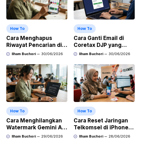
How To
How To
Cara Menghapus
Cara Ganti Email di
Riwayat Pencarian di
Coretax DJP yang
Play Store di HP
Sudah Tidak Aktif
Ilham Buchori
30/06/2026
Ilham Buchori
30/06/2026
Samsung, Xiaomi,
OPPO, dan Vivo
How To
How To
Cara Menghilangkan
Cara Reset Jaringan
Watermark Gemini AI
Telkomsel di iPhone
dengan Mudah Hasil
agar Koneksi Stabil
Ilham Buchori
29/06/2026
Ilham Buchori
28/06/2026