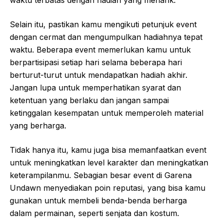
Selain itu, pastikan kamu mengikuti petunjuk event
dengan cermat dan mengumpulkan hadiahnya tepat
waktu. Beberapa event memerlukan kamu untuk
berpartisipasi setiap hari selama beberapa hari
berturut-turut untuk mendapatkan hadiah akhir.
Jangan lupa untuk memperhatikan syarat dan
ketentuan yang berlaku dan jangan sampai
ketinggalan kesempatan untuk memperoleh material
yang berharga.
Tidak hanya itu, kamu juga bisa memanfaatkan event
untuk meningkatkan level karakter dan meningkatkan
keterampilanmu. Sebagian besar event di Garena
Undawn menyediakan poin reputasi, yang bisa kamu
gunakan untuk membeli benda-benda berharga
dalam permainan, seperti senjata dan kostum.