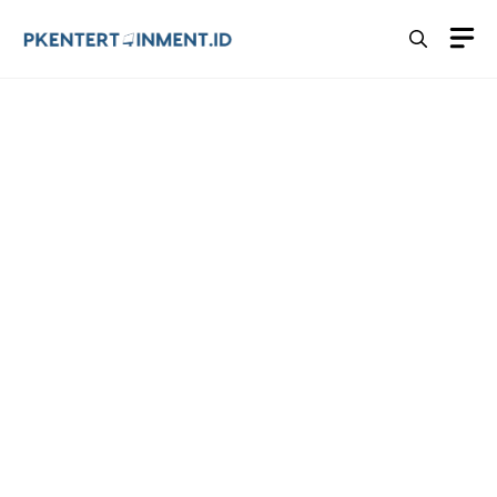
Langsung
M
ke
isi