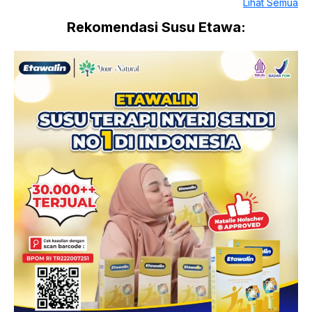
Lihat Semua
Rekomendasi Susu Etawa: