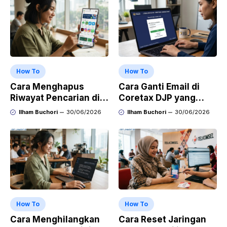
How To
How To
Cara Menghapus
Cara Ganti Email di
Riwayat Pencarian di
Coretax DJP yang
Play Store di HP
Sudah Tidak Aktif
Ilham Buchori
30/06/2026
Ilham Buchori
30/06/2026
Samsung, Xiaomi,
OPPO, dan Vivo
How To
How To
Cara Menghilangkan
Cara Reset Jaringan