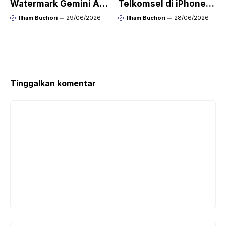
Watermark Gemini AI
Telkomsel di iPhone
dengan Mudah Hasil
agar Koneksi Stabil
Ilham Buchori
29/06/2026
Ilham Buchori
28/06/2026
Bersih Tanpa Ribet
Kembali
Tinggalkan komentar
Komentar