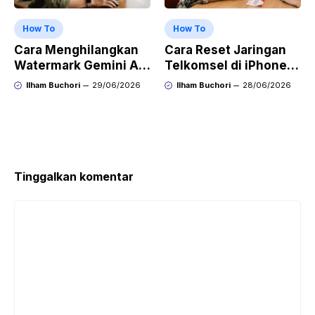
How To
How To
Cara Menghilangkan
Cara Reset Jaringan
Watermark Gemini AI
Telkomsel di iPhone
dengan Mudah Hasil
agar Koneksi Stabil
Ilham Buchori
29/06/2026
Ilham Buchori
28/06/2026
Bersih Tanpa Ribet
Kembali
Tinggalkan komentar
Komentar