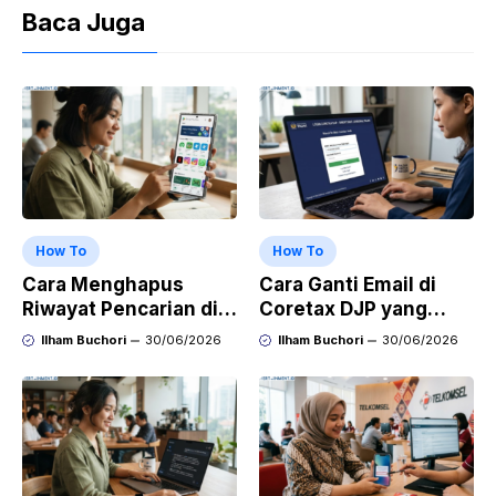
Baca Juga
How To
How To
Cara Menghapus
Cara Ganti Email di
Riwayat Pencarian di
Coretax DJP yang
Play Store di HP
Sudah Tidak Aktif
Ilham Buchori
30/06/2026
Ilham Buchori
30/06/2026
Samsung, Xiaomi,
OPPO, dan Vivo