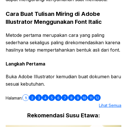
Cara Buat Tulisan Miring di Adobe
Illustrator Menggunakan Font Italic
Metode pertama merupakan cara yang paling
sederhana sekaligus paling direkomendasikan karena
hasilnya tetap mempertahankan bentuk asli dari font.
Langkah Pertama
Buka Adobe Illustrator kemudian buat dokumen baru
sesuai kebutuhan.
1
2
3
4
5
6
7
8
9
10
11
12
Halaman:
Lihat Semua
Rekomendasi Susu Etawa: