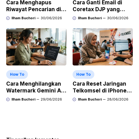
Cara Menghapus
Cara Ganti Email di
Riwayat Pencarian di
Coretax DJP yang
Play Store di HP
Sudah Tidak Aktif
Ilham Buchori
30/06/2026
Ilham Buchori
30/06/2026
Samsung, Xiaomi,
OPPO, dan Vivo
How To
How To
Cara Menghilangkan
Cara Reset Jaringan
Watermark Gemini AI
Telkomsel di iPhone
dengan Mudah Hasil
agar Koneksi Stabil
Ilham Buchori
29/06/2026
Ilham Buchori
28/06/2026
Bersih Tanpa Ribet
Kembali