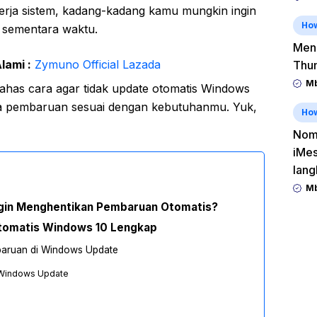
erja sistem, kadang-kadang kamu mungkin ingin
Ho
sementara waktu.
Men
lami :
Zymuno Official Lazada
Thu
Mb
mbahas cara agar tidak update otomatis Windows
la pembaruan sesuai dengan kebutuhanmu. Yuk,
Ho
Nomo
iMes
lang
Mb
gin Menghentikan Pembaruan Otomatis?
tomatis Windows 10 Lengkap
baruan di Windows Update
 Windows Update