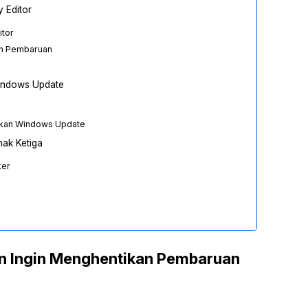
 Editor
itor
an Pembaruan
indows Update
fkan Windows Update
ak Ketiga
ker
 Ingin Menghentikan Pembaruan