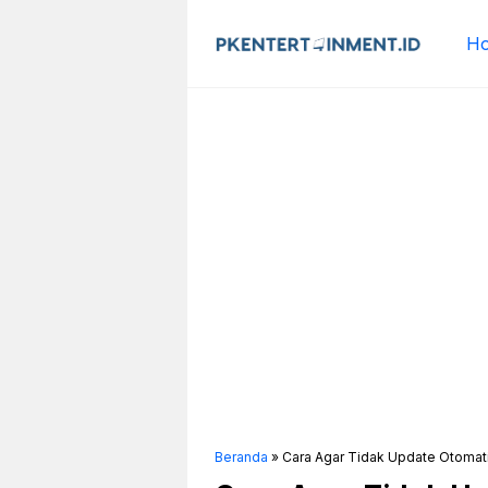
Langsung
ke
H
isi
Beranda
»
Cara Agar Tidak Update Otomat