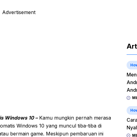
Advertisement
Art
Ho
Meng
Andr
And
Mb
Ho
is Windows 10 –
Kamu mungkin pernah merasa
Cara
matis Windows 10 yang muncul tiba-tiba di
Nyal
 atau bermain game. Meskipun pembaruan ini
Mb