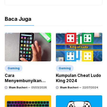
Baca Juga
Gaming
Gaming
Cara
Kumpulan Cheat Ludo
Menyembunyikan
King 2024
Video di Galeri Infinix
Ilham Buchori
01/03/2026
Ilham Buchori
22/07/2024
untuk Semua Tipe