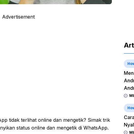
Advertisement
Art
Ho
Meng
Andr
And
Mb
Ho
Cara
 tidak terlihat online dan mengetik? Simak trik
Nyal
yikan status online dan mengetik di WhatsApp.
Mb