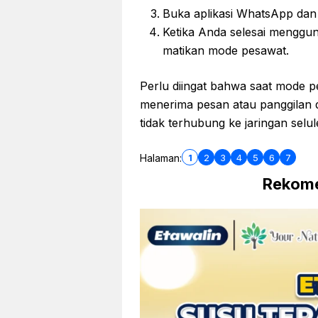
Buka aplikasi WhatsApp dan 
Ketika Anda selesai menggu
matikan mode pesawat.
Perlu diingat bahwa saat mode p
menerima pesan atau panggilan d
tidak terhubung ke jaringan selul
1
2
3
4
5
6
7
Halaman:
Rekome