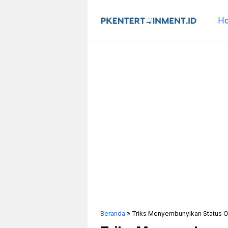
Langsung
ke
H
isi
Beranda
»
Triks Menyembunyikan Status O