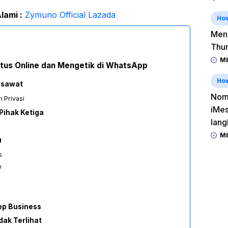
lami :
Zymuno Official Lazada
Ho
Men
Thu
Mb
tus Online dan Mengetik di WhatsApp
Ho
esawat
Nomo
 Privasi
iMes
Pihak Ketiga
lang
Mb
u
s
w
p Business
ak Terlihat