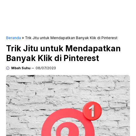
Beranda
»
Trik Jitu untuk Mendapatkan Banyak Klik di Pinterest
Trik Jitu untuk Mendapatkan
Banyak Klik di Pinterest
Mbah Suhu
08/07/2023