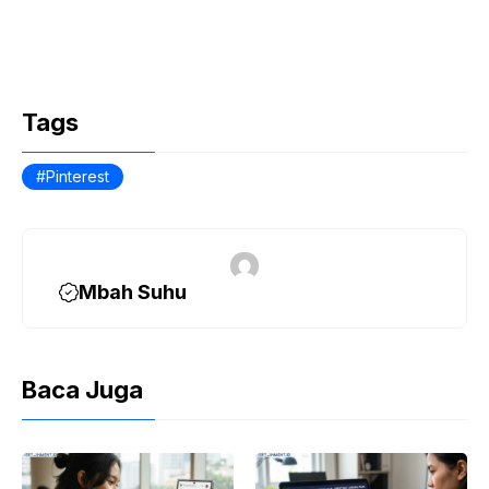
Tags
Pinterest
Mbah Suhu
Baca Juga