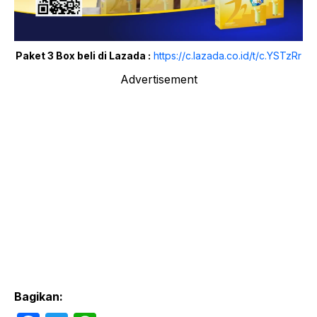
Paket 3 Box beli di Lazada :
https://c.lazada.co.id/t/c.YSTzRr
Advertisement
Bagikan: