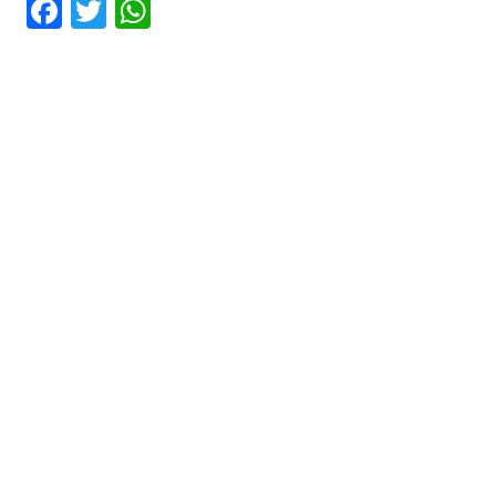
F
T
W
a
w
h
c
itt
at
e
er
s
b
A
o
p
o
p
k