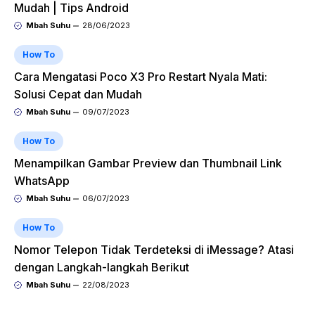
Mudah | Tips Android
Mbah Suhu
28/06/2023
How To
Cara Mengatasi Poco X3 Pro Restart Nyala Mati:
Solusi Cepat dan Mudah
Mbah Suhu
09/07/2023
How To
Menampilkan Gambar Preview dan Thumbnail Link
WhatsApp
Mbah Suhu
06/07/2023
How To
Nomor Telepon Tidak Terdeteksi di iMessage? Atasi
dengan Langkah-langkah Berikut
Mbah Suhu
22/08/2023