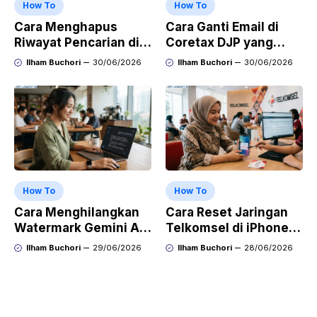
How To
How To
Cara Menghapus
Cara Ganti Email di
Riwayat Pencarian di
Coretax DJP yang
Play Store di HP
Sudah Tidak Aktif
Ilham Buchori
30/06/2026
Ilham Buchori
30/06/2026
Samsung, Xiaomi,
OPPO, dan Vivo
How To
How To
Cara Menghilangkan
Cara Reset Jaringan
Watermark Gemini AI
Telkomsel di iPhone
dengan Mudah Hasil
agar Koneksi Stabil
Ilham Buchori
29/06/2026
Ilham Buchori
28/06/2026
Bersih Tanpa Ribet
Kembali