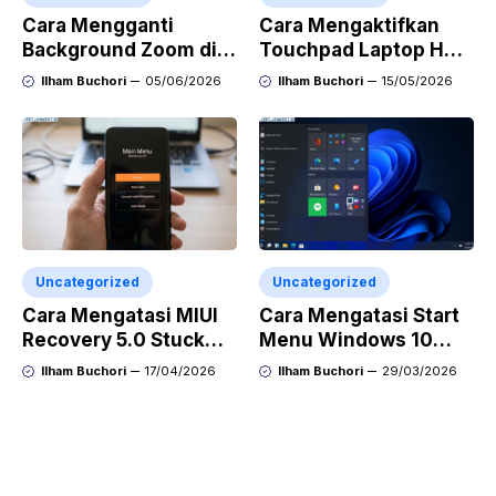
Cara Mengganti
Cara Mengaktifkan
Background Zoom di
Touchpad Laptop HP
Windows, Mac, dan
Windows 11 Tanpa
Ilham Buchori
05/06/2026
Ilham Buchori
15/05/2026
Smartphone
Mouse Eksternal
Uncategorized
Uncategorized
Cara Mengatasi MIUI
Cara Mengatasi Start
Recovery 5.0 Stuck
Menu Windows 10
Setelah Update
Tidak Bisa Dibuka
Ilham Buchori
17/04/2026
Ilham Buchori
29/03/2026
Sistem dengan Mudah
Tanpa Install Ulang
dan Aman