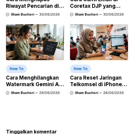
Riwayat Pencarian di
Coretax DJP yang
Play Store di HP
Sudah Tidak Aktif
Ilham Buchori
30/06/2026
Ilham Buchori
30/06/2026
Samsung, Xiaomi,
OPPO, dan Vivo
How To
How To
Cara Menghilangkan
Cara Reset Jaringan
Watermark Gemini AI
Telkomsel di iPhone
dengan Mudah Hasil
agar Koneksi Stabil
Ilham Buchori
29/06/2026
Ilham Buchori
28/06/2026
Bersih Tanpa Ribet
Kembali
Tinggalkan komentar