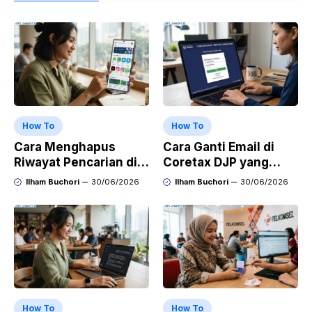
How To
How To
Cara Menghapus
Cara Ganti Email di
Riwayat Pencarian di
Coretax DJP yang
Play Store di HP
Sudah Tidak Aktif
Ilham Buchori
30/06/2026
Ilham Buchori
30/06/2026
Samsung, Xiaomi,
OPPO, dan Vivo
How To
How To