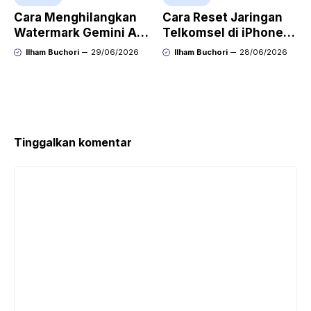
Cara Menghilangkan
Cara Reset Jaringan
Watermark Gemini AI
Telkomsel di iPhone
dengan Mudah Hasil
agar Koneksi Stabil
Ilham Buchori
29/06/2026
Ilham Buchori
28/06/2026
Bersih Tanpa Ribet
Kembali
Tinggalkan komentar
Komentar