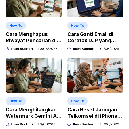
How To
How To
Cara Menghapus
Cara Ganti Email di
Riwayat Pencarian di
Coretax DJP yang
Play Store di HP
Sudah Tidak Aktif
Ilham Buchori
30/06/2026
Ilham Buchori
30/06/2026
Samsung, Xiaomi,
OPPO, dan Vivo
How To
How To
Cara Menghilangkan
Cara Reset Jaringan
Watermark Gemini AI
Telkomsel di iPhone
dengan Mudah Hasil
agar Koneksi Stabil
Ilham Buchori
29/06/2026
Ilham Buchori
28/06/2026
Bersih Tanpa Ribet
Kembali