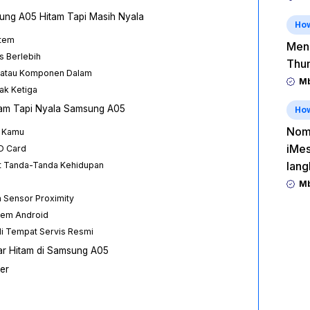
ng A05 Hitam Tapi Masih Nyala
Ho
stem
Men
s Berlebih
Thu
r atau Komponen Dalam
Mb
hak Ketiga
tam Tapi Nyala Samsung A05
Ho
Nomo
P Kamu
iMes
SD Card
lang
hat Tanda-Tanda Kehidupan
Mb
n Sensor Proximity
stem Android
i Tempat Servis Resmi
r Hitam di Samsung A05
er