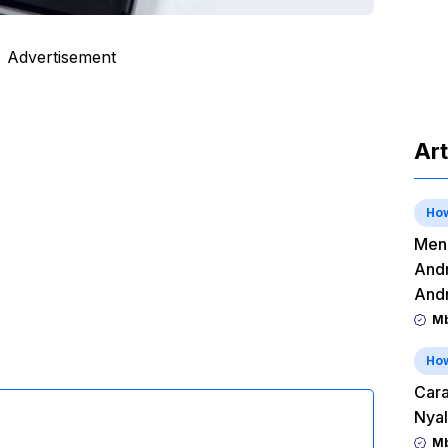
Advertisement
Art
Ho
Meng
Andr
And
Mb
Ho
Cara
Nyal
Mb