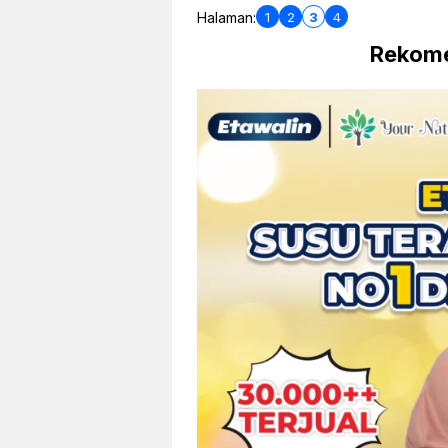
1
2
3
4
Halaman:
Rekome