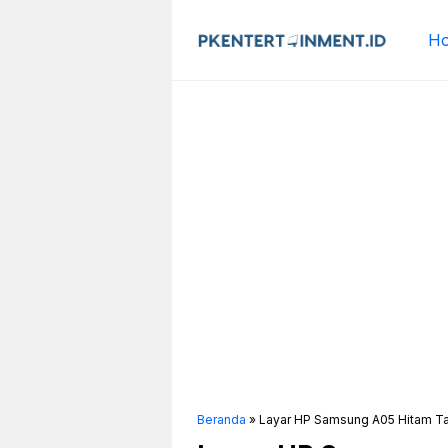
Langsung
ke
H
isi
Beranda
»
Layar HP Samsung A05 Hitam Tap