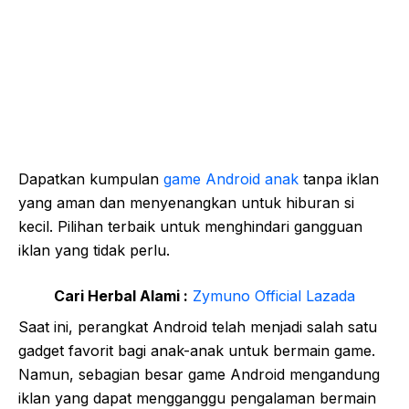
Dapatkan kumpulan
game Android anak
tanpa iklan
yang aman dan menyenangkan untuk hiburan si
kecil. Pilihan terbaik untuk menghindari gangguan
iklan yang tidak perlu.
Cari Herbal Alami :
Zymuno Official Lazada
Saat ini, perangkat Android telah menjadi salah satu
gadget favorit bagi anak-anak untuk bermain game.
Namun, sebagian besar game Android mengandung
iklan yang dapat mengganggu pengalaman bermain