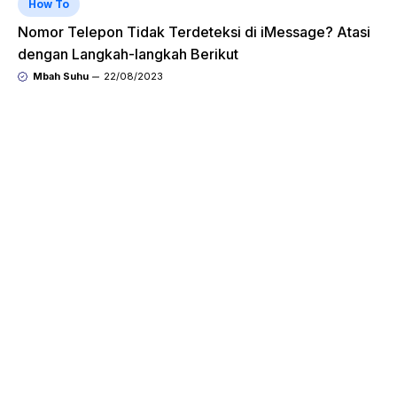
How To
Nomor Telepon Tidak Terdeteksi di iMessage? Atasi
dengan Langkah-langkah Berikut
Mbah Suhu
22/08/2023