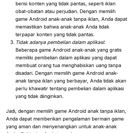
berisi konten yang tidak pantas, seperti iklan
obat-obatan atau perjudian. Dengan memilih
game Android anak-anak tanpa iklan, Anda dapat
memastikan bahwa anak-anak Anda tidak
terpapar konten yang tidak pantas.
Tidak adanya pembelian dalam aplikasi
:
Beberapa game Android anak-anak yang gratis
memiliki pembelian dalam aplikasi yang dapat
membuat orang tua menghabiskan uang tanpa
disadari. Dengan memilih game Android anak-
anak tanpa iklan yang berbayar, Anda tidak akan
perlu khawatir tentang pembelian dalam aplikasi
yang tidak diinginkan.
Jadi, dengan memilih game Android anak tanpa iklan,
Anda dapat memberikan pengalaman bermain game
yang aman dan menyenangkan untuk anak-anak