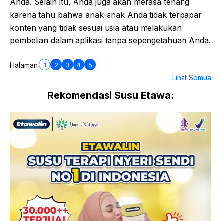
Anda. Selain itu, Anda juga akan merasa tenang
karena tahu bahwa anak-anak Anda tidak terpapar
konten yang tidak sesuai usia atau melakukan
pembelian dalam aplikasi tanpa sepengetahuan Anda.
1
2
3
4
5
Halaman:
Lihat Semua
Rekomendasi Susu Etawa: