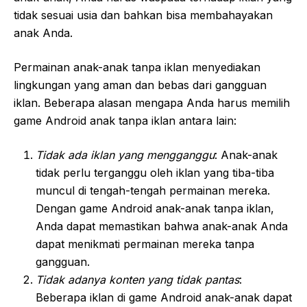
tidak sesuai usia dan bahkan bisa membahayakan
anak Anda.
Permainan anak-anak tanpa iklan menyediakan
lingkungan yang aman dan bebas dari gangguan
iklan. Beberapa alasan mengapa Anda harus memilih
game Android anak tanpa iklan antara lain:
Tidak ada iklan yang mengganggu
: Anak-anak
tidak perlu terganggu oleh iklan yang tiba-tiba
muncul di tengah-tengah permainan mereka.
Dengan game Android anak-anak tanpa iklan,
Anda dapat memastikan bahwa anak-anak Anda
dapat menikmati permainan mereka tanpa
gangguan.
Tidak adanya konten yang tidak pantas
:
Beberapa iklan di game Android anak-anak dapat