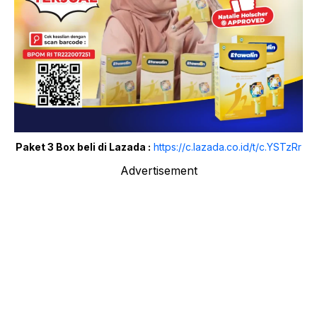
Paket 3 Box beli di Lazada :
https://c.lazada.co.id/t/c.YSTzRr
Advertisement