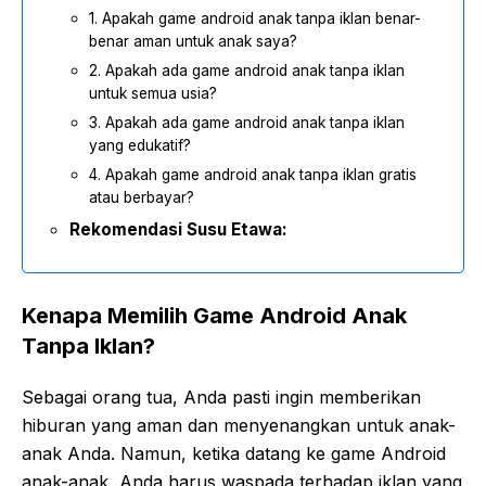
1. Apakah game android anak tanpa iklan benar-
benar aman untuk anak saya?
2. Apakah ada game android anak tanpa iklan
untuk semua usia?
3. Apakah ada game android anak tanpa iklan
yang edukatif?
4. Apakah game android anak tanpa iklan gratis
atau berbayar?
Rekomendasi Susu Etawa:
Kenapa Memilih Game Android Anak
Tanpa Iklan?
Sebagai orang tua, Anda pasti ingin memberikan
hiburan yang aman dan menyenangkan untuk anak-
anak Anda. Namun, ketika datang ke game Android
anak-anak, Anda harus waspada terhadap iklan yang