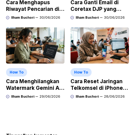
Cara Menghapus
Cara Ganti Email di
Riwayat Pencarian di
Coretax DJP yang
Play Store di HP
Sudah Tidak Aktif
Ilham Buchori
30/06/2026
Ilham Buchori
30/06/2026
Samsung, Xiaomi,
OPPO, dan Vivo
How To
How To
Cara Menghilangkan
Cara Reset Jaringan
Watermark Gemini AI
Telkomsel di iPhone
dengan Mudah Hasil
agar Koneksi Stabil
Ilham Buchori
29/06/2026
Ilham Buchori
28/06/2026
Bersih Tanpa Ribet
Kembali