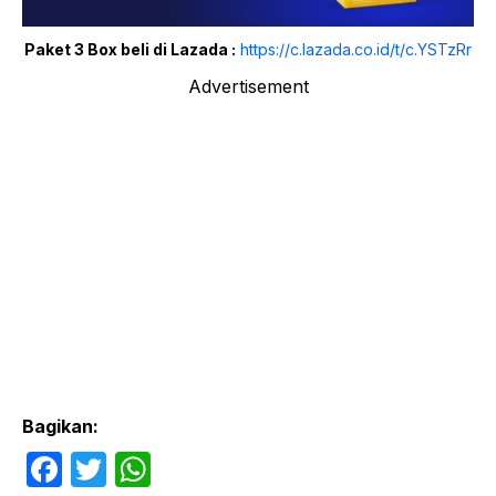
Paket 3 Box beli di Lazada :
https://c.lazada.co.id/t/c.YSTzRr
Advertisement
Bagikan:
F
T
W