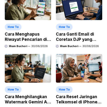
How To
How To
Cara Menghapus
Cara Ganti Email di
Riwayat Pencarian di
Coretax DJP yang
Play Store di HP
Sudah Tidak Aktif
Ilham Buchori
30/06/2026
Ilham Buchori
30/06/2026
Samsung, Xiaomi,
OPPO, dan Vivo
How To
How To
Cara Menghilangkan
Cara Reset Jaringan
Watermark Gemini AI
Telkomsel di iPhone