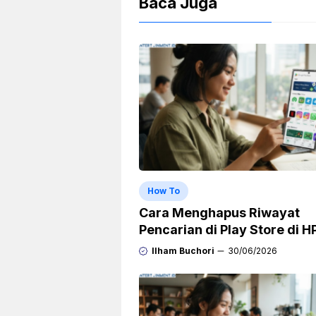
Baca Juga
How To
Cara Menghapus Riwayat
Pencarian di Play Store di H
Samsung, Xiaomi, OPPO, da
Ilham Buchori
30/06/2026
Vivo