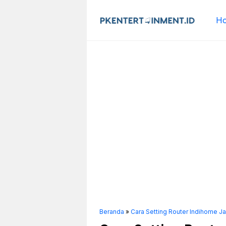
Langsung
ke
H
isi
Beranda
»
Cara Setting Router Indihome J