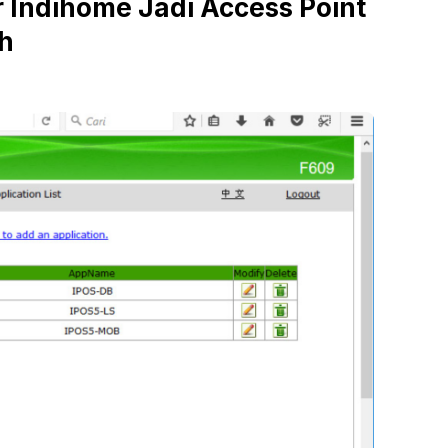
r Indihome Jadi Access Point
h