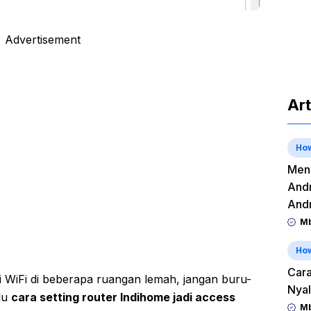
Advertisement
Art
Ho
Meng
Andr
And
Mb
Ho
Cara
 WiFi di beberapa ruangan lemah, jangan buru-
Nyal
lu
cara setting router Indihome jadi access
Mb