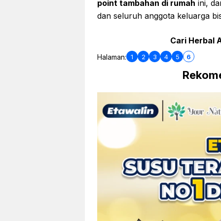
point tambahan di rumah
ini, d
dan seluruh anggota keluarga bi
Cari Herbal A
1
2
3
4
5
6
Halaman:
Rekome