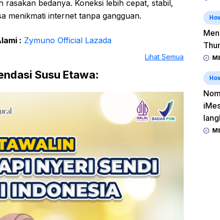
an rasakan bedanya. Koneksi lebih cepat, stabil,
sa menikmati internet tanpa gangguan.
Ho
Men
lami :
Zymuno Official Lazada
Thu
Lihat Semua
Mb
ndasi Susu Etawa:
Ho
Nomo
iMes
lang
Mb