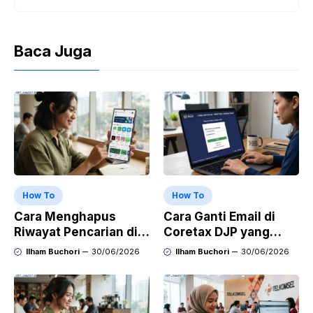
Baca Juga
How To
How To
Cara Menghapus
Cara Ganti Email di
Riwayat Pencarian di
Coretax DJP yang
Play Store di HP
Sudah Tidak Aktif
Ilham Buchori
30/06/2026
Ilham Buchori
30/06/2026
Samsung, Xiaomi,
OPPO, dan Vivo