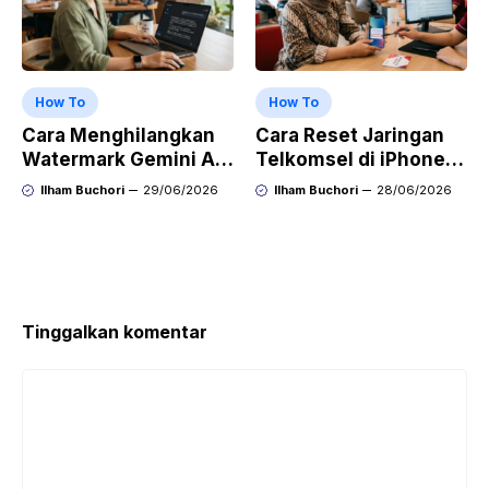
How To
How To
Cara Menghilangkan
Cara Reset Jaringan
Watermark Gemini AI
Telkomsel di iPhone
dengan Mudah Hasil
agar Koneksi Stabil
Ilham Buchori
29/06/2026
Ilham Buchori
28/06/2026
Bersih Tanpa Ribet
Kembali
Tinggalkan komentar
Komentar