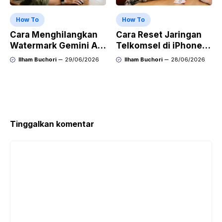
How To
How To
Cara Menghilangkan
Cara Reset Jaringan
Watermark Gemini AI
Telkomsel di iPhone
dengan Mudah Hasil
agar Koneksi Stabil
Ilham Buchori
29/06/2026
Ilham Buchori
28/06/2026
Bersih Tanpa Ribet
Kembali
Tinggalkan komentar
Komentar