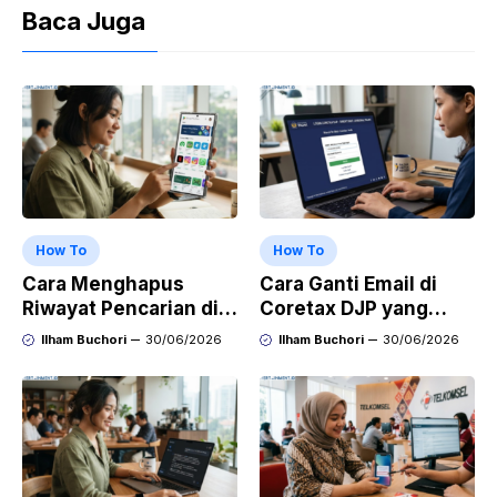
Baca Juga
How To
How To
Cara Menghapus
Cara Ganti Email di
Riwayat Pencarian di
Coretax DJP yang
Play Store di HP
Sudah Tidak Aktif
Ilham Buchori
30/06/2026
Ilham Buchori
30/06/2026
Samsung, Xiaomi,
OPPO, dan Vivo