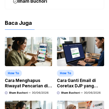
Ilham Buchori
Baca Juga
How To
How To
Cara Menghapus
Cara Ganti Email di
Riwayat Pencarian di
Coretax DJP yang
Play Store di HP
Sudah Tidak Aktif
Ilham Buchori
30/06/2026
Ilham Buchori
30/06/2026
Samsung, Xiaomi,
OPPO, dan Vivo