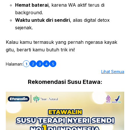
Hemat baterai
, karena WA aktif terus di
background.
Waktu untuk diri sendiri
, alias digital detox
sejenak.
Kalau kamu termasuk yang pernah ngerasa kayak
gitu, berarti kamu butuh trik ini!
1
2
3
4
5
Halaman:
Lihat Semua
Rekomendasi Susu Etawa: