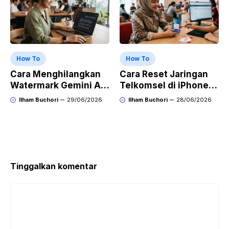
How To
How To
Cara Menghilangkan
Cara Reset Jaringan
Watermark Gemini AI
Telkomsel di iPhone
dengan Mudah Hasil
agar Koneksi Stabil
Ilham Buchori
29/06/2026
Ilham Buchori
28/06/2026
Bersih Tanpa Ribet
Kembali
Tinggalkan komentar
Komentar