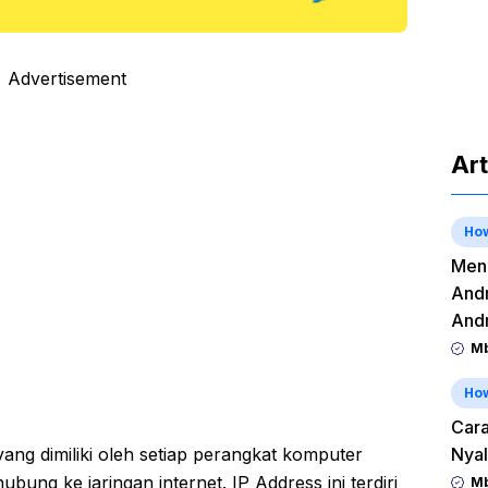
Advertisement
Art
Ho
Meng
Andr
And
Mb
Ho
Cara
yang dimiliki oleh setiap perangkat komputer
Nyal
ung ke jaringan internet. IP Address ini terdiri
Mb