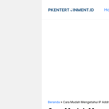
Langsung
ke
H
isi
Beranda
»
Cara Mudah Mengetahui IP Addre