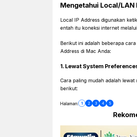
Mengetahui Local/LAN 
Local IP Address digunakan keti
entah itu koneksi internet melalu
Berikut ini adalah beberapa car
Address di Mac Anda:
1. Lewat System Preference
Cara paling mudah adalah lewat 
berikut:
1
2
3
4
5
Halaman:
Rekome