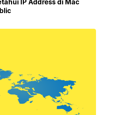
ahui IP Address di Mac
blic