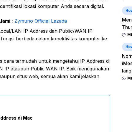
entifikasi lokasi komputer Anda secara digital.
Ho
Men
lami :
Zymuno Official Lazada
Thu
 Local/LAN IP Address dan Public/WAN IP
Mb
 fungsi berbeda dalam konektivitas komputer ke
Ho
Nomo
has cara termudah untuk mengetahui IP Address di
iMes
AN IP ataupun Public WAN IP. Baik menggunakan
lang
maupun situs web, semua akan kami jelaskan
Mb
Address di Mac