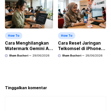
How To
How To
Cara Menghilangkan
Cara Reset Jaringan
Watermark Gemini AI
Telkomsel di iPhone
dengan Mudah Hasil
agar Koneksi Stabil
Ilham Buchori
29/06/2026
Ilham Buchori
28/06/2026
Bersih Tanpa Ribet
Kembali
Tinggalkan komentar
Komentar