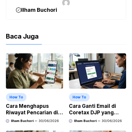
Ilham Buchori
Baca Juga
How To
How To
Cara Menghapus
Cara Ganti Email di
Riwayat Pencarian di
Coretax DJP yang
Play Store di HP
Sudah Tidak Aktif
Ilham Buchori
30/06/2026
Ilham Buchori
30/06/2026
Samsung, Xiaomi,
OPPO, dan Vivo