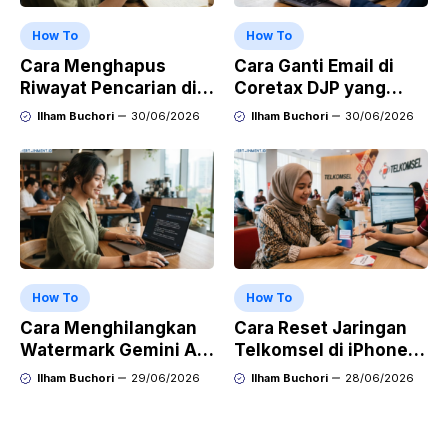
How To
How To
Cara Menghapus
Cara Ganti Email di
Riwayat Pencarian di
Coretax DJP yang
Play Store di HP
Sudah Tidak Aktif
Ilham Buchori
30/06/2026
Ilham Buchori
30/06/2026
Samsung, Xiaomi,
OPPO, dan Vivo
How To
How To
Cara Menghilangkan
Cara Reset Jaringan
Watermark Gemini AI
Telkomsel di iPhone
dengan Mudah Hasil
agar Koneksi Stabil
Ilham Buchori
29/06/2026
Ilham Buchori
28/06/2026
Bersih Tanpa Ribet
Kembali