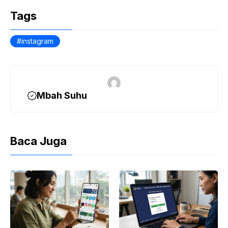
Tags
instagram
Mbah Suhu
Baca Juga