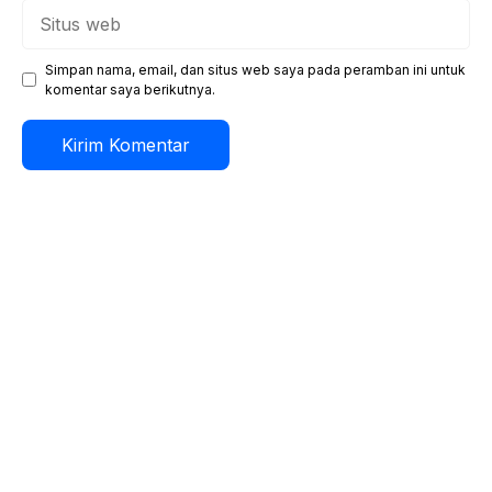
Situs
web
Simpan nama, email, dan situs web saya pada peramban ini untuk
komentar saya berikutnya.