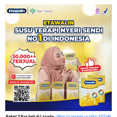
Paket 3 Box beli di Lazada :
https://c.lazada.co.id/t/c.YSTzRr