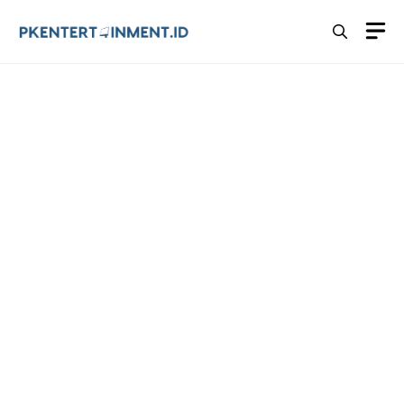
Langsung
M
ke
isi