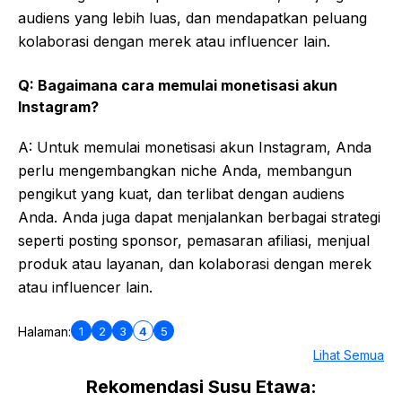
audiens yang lebih luas, dan mendapatkan peluang
kolaborasi dengan merek atau influencer lain.
Q: Bagaimana cara memulai monetisasi akun
Instagram?
A: Untuk memulai monetisasi akun Instagram, Anda
perlu mengembangkan niche Anda, membangun
pengikut yang kuat, dan terlibat dengan audiens
Anda. Anda juga dapat menjalankan berbagai strategi
seperti posting sponsor, pemasaran afiliasi, menjual
produk atau layanan, dan kolaborasi dengan merek
atau influencer lain.
1
2
3
4
5
Halaman:
Lihat Semua
Rekomendasi Susu Etawa: