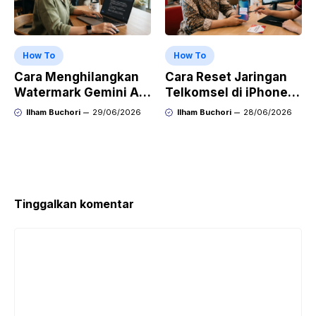
How To
How To
Cara Menghilangkan
Cara Reset Jaringan
Watermark Gemini AI
Telkomsel di iPhone
dengan Mudah Hasil
agar Koneksi Stabil
Ilham Buchori
29/06/2026
Ilham Buchori
28/06/2026
Bersih Tanpa Ribet
Kembali
Tinggalkan komentar
Komentar