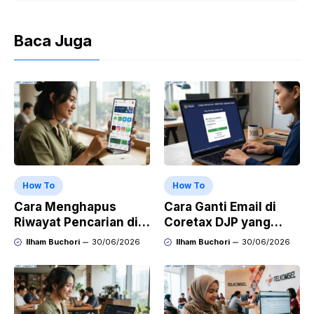
Baca Juga
How To
How To
Cara Menghapus
Cara Ganti Email di
Riwayat Pencarian di
Coretax DJP yang
Play Store di HP
Sudah Tidak Aktif
Ilham Buchori
30/06/2026
Ilham Buchori
30/06/2026
Samsung, Xiaomi,
OPPO, dan Vivo