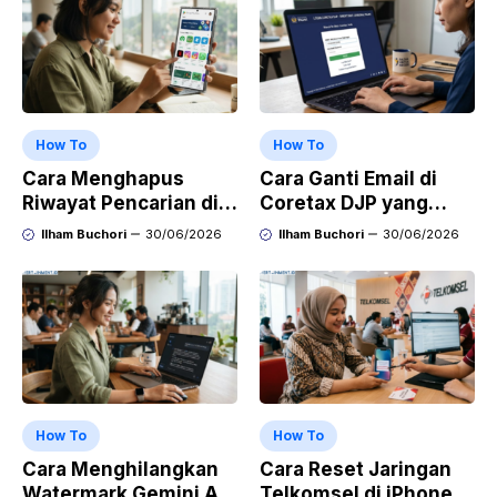
How To
How To
Cara Menghapus
Cara Ganti Email di
Riwayat Pencarian di
Coretax DJP yang
Play Store di HP
Sudah Tidak Aktif
Ilham Buchori
30/06/2026
Ilham Buchori
30/06/2026
Samsung, Xiaomi,
OPPO, dan Vivo
How To
How To
Cara Menghilangkan
Cara Reset Jaringan
Watermark Gemini AI
Telkomsel di iPhone