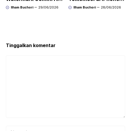
dengan Mudah Hasil
agar Koneksi Stabil
Ilham Buchori
29/06/2026
Ilham Buchori
28/06/2026
Bersih Tanpa Ribet
Kembali
Tinggalkan komentar
Komentar
Nama