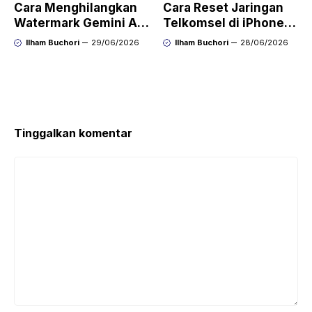
Cara Menghilangkan
Cara Reset Jaringan
Watermark Gemini AI
Telkomsel di iPhone
dengan Mudah Hasil
agar Koneksi Stabil
Ilham Buchori
29/06/2026
Ilham Buchori
28/06/2026
Bersih Tanpa Ribet
Kembali
Tinggalkan komentar
Komentar