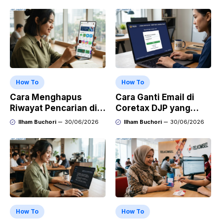
How To
How To
Cara Menghapus
Cara Ganti Email di
Riwayat Pencarian di
Coretax DJP yang
Play Store di HP
Sudah Tidak Aktif
Ilham Buchori
30/06/2026
Ilham Buchori
30/06/2026
Samsung, Xiaomi,
OPPO, dan Vivo
How To
How To