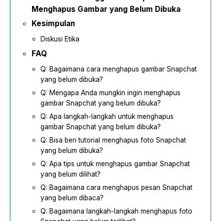
Menghapus Gambar yang Belum Dibuka
Kesimpulan
Diskusi Etika
FAQ
Q: Bagaimana cara menghapus gambar Snapchat
yang belum dibuka?
Q: Mengapa Anda mungkin ingin menghapus
gambar Snapchat yang belum dibuka?
Q: Apa langkah-langkah untuk menghapus
gambar Snapchat yang belum dibuka?
Q: Bisa beri tutorial menghapus foto Snapchat
yang belum dibuka?
Q: Apa tips untuk menghapus gambar Snapchat
yang belum dilihat?
Q: Bagaimana cara menghapus pesan Snapchat
yang belum dibaca?
Q: Bagaimana langkah-langkah menghapus foto