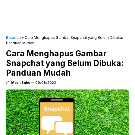
Beranda
»
Cara Menghapus Gambar Snapchat yang Belum Dibuka:
Panduan Mudah
Cara Menghapus Gambar
Snapchat yang Belum Dibuka:
Panduan Mudah
Mbah Suhu
09/08/2023