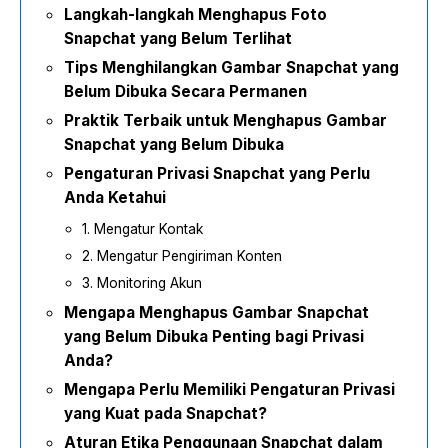
Langkah-langkah Menghapus Foto
Snapchat yang Belum Terlihat
Tips Menghilangkan Gambar Snapchat yang
Belum Dibuka Secara Permanen
Praktik Terbaik untuk Menghapus Gambar
Snapchat yang Belum Dibuka
Pengaturan Privasi Snapchat yang Perlu
Anda Ketahui
1. Mengatur Kontak
2. Mengatur Pengiriman Konten
3. Monitoring Akun
Mengapa Menghapus Gambar Snapchat
yang Belum Dibuka Penting bagi Privasi
Anda?
Mengapa Perlu Memiliki Pengaturan Privasi
yang Kuat pada Snapchat?
Aturan Etika Penggunaan Snapchat dalam