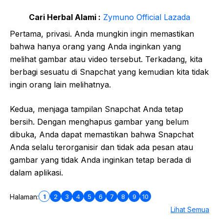
Cari Herbal Alami :
Zymuno Official Lazada
Pertama, privasi. Anda mungkin ingin memastikan
bahwa hanya orang yang Anda inginkan yang
melihat gambar atau video tersebut. Terkadang, kita
berbagi sesuatu di Snapchat yang kemudian kita tidak
ingin orang lain melihatnya.
Kedua, menjaga tampilan Snapchat Anda tetap
bersih. Dengan menghapus gambar yang belum
dibuka, Anda dapat memastikan bahwa Snapchat
Anda selalu terorganisir dan tidak ada pesan atau
gambar yang tidak Anda inginkan tetap berada di
dalam aplikasi.
1
2
3
4
5
6
7
8
9
10
Halaman:
Lihat Semua