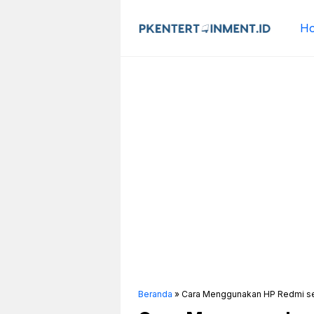
Langsung
ke
H
isi
Beranda
»
Cara Menggunakan HP Redmi s