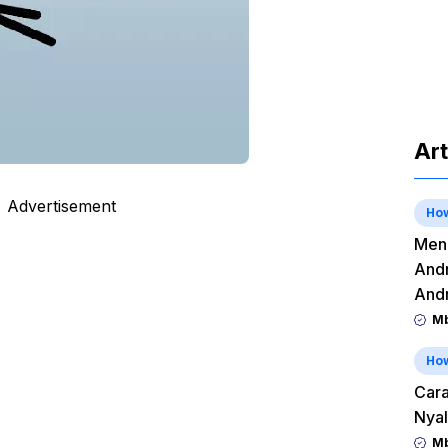
Art
Advertisement
Ho
Meng
Andr
And
Mb
Ho
Cara
Nyal
Mb