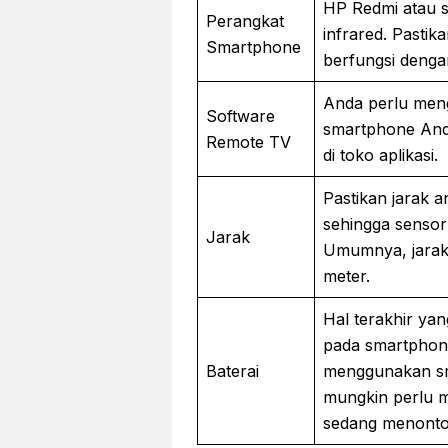
HP Redmi atau s
Perangkat
infrared. Pasti
Smartphone
berfungsi denga
Anda perlu meng
Software
smartphone Anda
Remote TV
di toko aplikasi.
Pastikan jarak a
sehingga sensor 
Jarak
Umumnya, jarak 
meter.
Hal terakhir ya
pada smartphone
Baterai
menggunakan sma
mungkin perlu m
sedang menonton