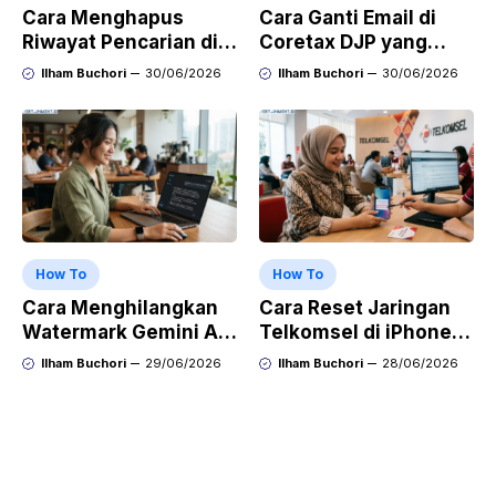
Cara Menghapus
Cara Ganti Email di
Riwayat Pencarian di
Coretax DJP yang
Play Store di HP
Sudah Tidak Aktif
Ilham Buchori
30/06/2026
Ilham Buchori
30/06/2026
Samsung, Xiaomi,
OPPO, dan Vivo
How To
How To
Cara Menghilangkan
Cara Reset Jaringan
Watermark Gemini AI
Telkomsel di iPhone
dengan Mudah Hasil
agar Koneksi Stabil
Ilham Buchori
29/06/2026
Ilham Buchori
28/06/2026
Bersih Tanpa Ribet
Kembali