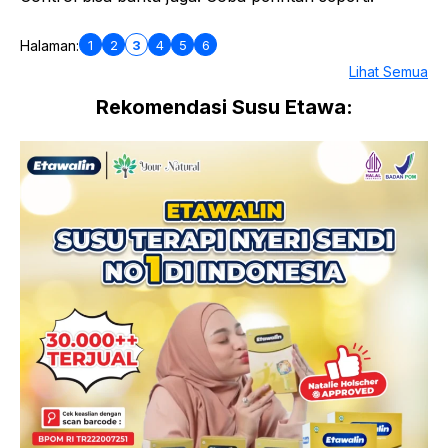
1
2
3
4
5
6
Halaman:
Lihat Semua
Rekomendasi Susu Etawa: