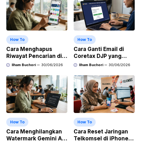
How To
How To
Cara Menghapus
Cara Ganti Email di
Riwayat Pencarian di
Coretax DJP yang
Play Store di HP
Sudah Tidak Aktif
Ilham Buchori
30/06/2026
Ilham Buchori
30/06/2026
Samsung, Xiaomi,
OPPO, dan Vivo
How To
How To
Cara Menghilangkan
Cara Reset Jaringan
Watermark Gemini AI
Telkomsel di iPhone