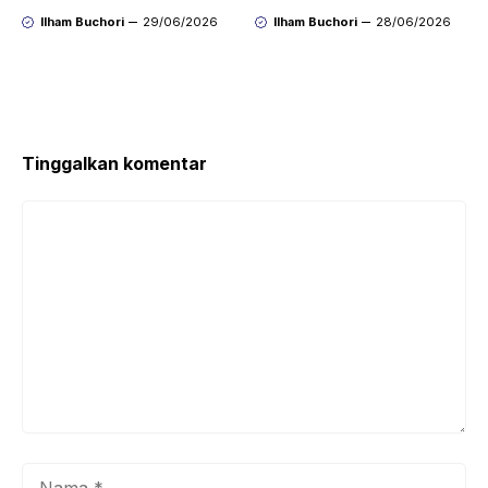
dengan Mudah Hasil
agar Koneksi Stabil
Ilham Buchori
29/06/2026
Ilham Buchori
28/06/2026
Bersih Tanpa Ribet
Kembali
Tinggalkan komentar
Komentar
Nama