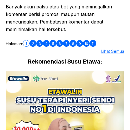
Banyak akun palsu atau bot yang meninggalkan
komentar berisi promosi maupun tautan
mencurigakan. Pembatasan komentar dapat
meminimalkan hal tersebut.
1
2
3
4
5
6
7
8
9
10
11
Halaman:
Lihat Semua
Rekomendasi Susu Etawa: