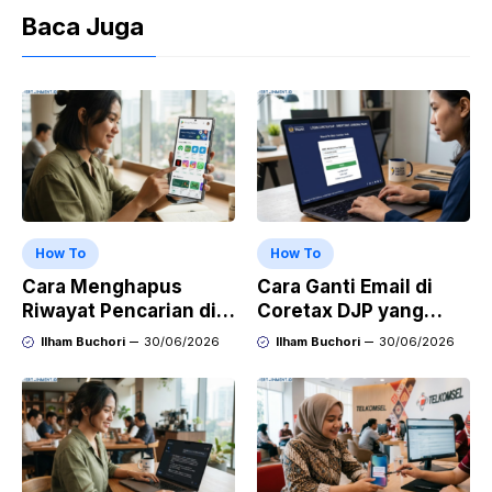
Baca Juga
How To
How To
Cara Menghapus
Cara Ganti Email di
Riwayat Pencarian di
Coretax DJP yang
Play Store di HP
Sudah Tidak Aktif
Ilham Buchori
30/06/2026
Ilham Buchori
30/06/2026
Samsung, Xiaomi,
OPPO, dan Vivo