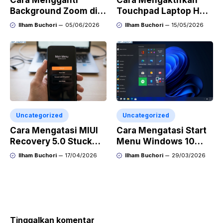
Cara Mengganti
Cara Mengaktifkan
Background Zoom di
Touchpad Laptop HP
Windows, Mac, dan
Windows 11 Tanpa
Ilham Buchori
05/06/2026
Ilham Buchori
15/05/2026
Smartphone
Mouse Eksternal
Uncategorized
Uncategorized
Cara Mengatasi MIUI
Cara Mengatasi Start
Recovery 5.0 Stuck
Menu Windows 10
Setelah Update
Tidak Bisa Dibuka
Ilham Buchori
17/04/2026
Ilham Buchori
29/03/2026
Sistem dengan Mudah
Tanpa Install Ulang
dan Aman
Tinggalkan komentar