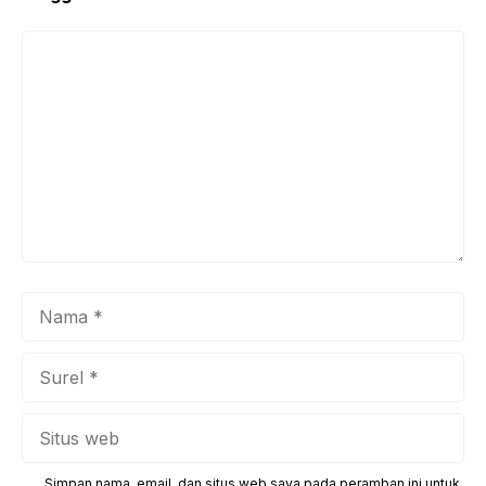
Komentar
Nama
Surel
Situs
web
Simpan nama, email, dan situs web saya pada peramban ini untuk