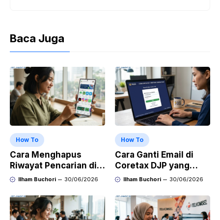
Baca Juga
How To
How To
Cara Menghapus
Cara Ganti Email di
Riwayat Pencarian di
Coretax DJP yang
Play Store di HP
Sudah Tidak Aktif
Ilham Buchori
30/06/2026
Ilham Buchori
30/06/2026
Samsung, Xiaomi,
OPPO, dan Vivo