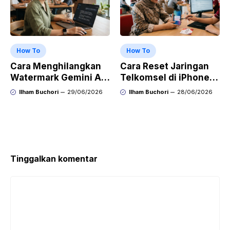
How To
How To
Cara Menghilangkan
Cara Reset Jaringan
Watermark Gemini AI
Telkomsel di iPhone
dengan Mudah Hasil
agar Koneksi Stabil
Ilham Buchori
29/06/2026
Ilham Buchori
28/06/2026
Bersih Tanpa Ribet
Kembali
Tinggalkan komentar
Komentar