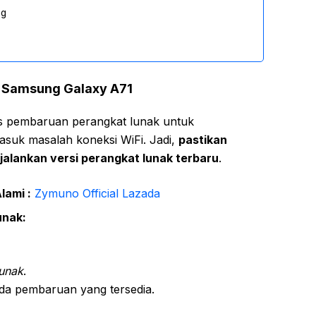
ng
k Samsung Galaxy A71
is pembaruan perangkat lunak untuk
asuk masalah koneksi WiFi. Jadi,
pastikan
lankan versi perangkat lunak terbaru
.
lami :
Zymuno Official Lazada
unak:
unak
.
ada pembaruan yang tersedia.