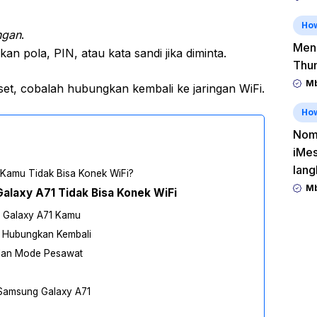
Ho
ngan
.
Men
 pola, PIN, atau kata sandi jika diminta.
Thu
Mb
set, cobalah hubungkan kembali ke jaringan WiFi.
Ho
Nomo
iMes
lang
Kamu Tidak Bisa Konek WiFi?
Mb
alaxy A71 Tidak Bisa Konek WiFi
g Galaxy A71 Kamu
n Hubungkan Kembali
 dan Mode Pesawat
 Samsung Galaxy A71