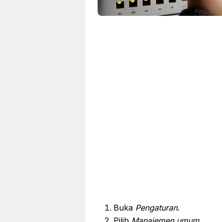
Buka
Pengaturan
.
Pilih
Manajemen umum
.