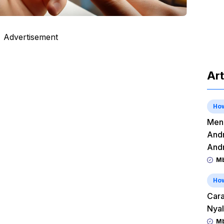
Advertisement
Art
Ho
Meng
Andr
And
Mb
Ho
Cara
Nyal
Mb