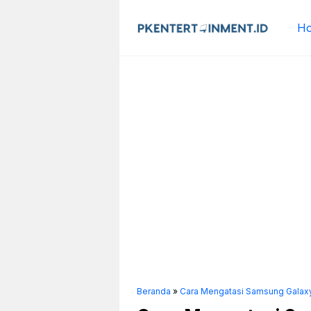
Langsung
ke
H
isi
Beranda
»
Cara Mengatasi Samsung Galaxy