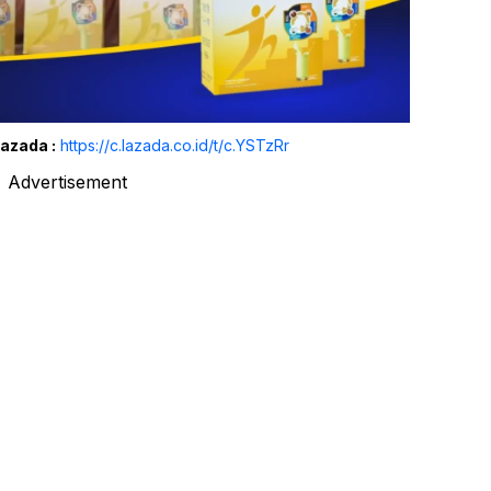
Lazada :
https://c.lazada.co.id/t/c.YSTzRr
Advertisement