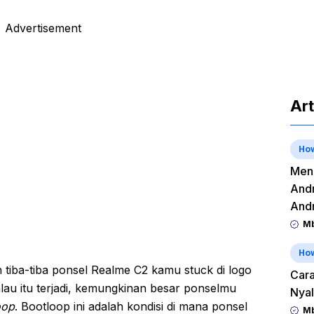
Advertisement
Art
Ho
Meng
Andr
And
Mb
Ho
tiba-tiba ponsel Realme C2 kamu stuck di logo
Cara
lau itu terjadi, kemungkinan besar ponselmu
Nyal
oop
. Bootloop ini adalah kondisi di mana ponsel
Mb