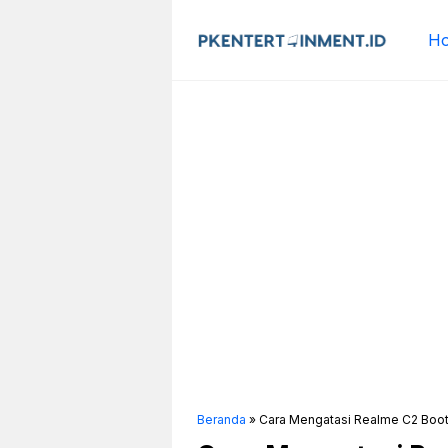
Langsung
ke
H
isi
Beranda
»
Cara Mengatasi Realme C2 Boo