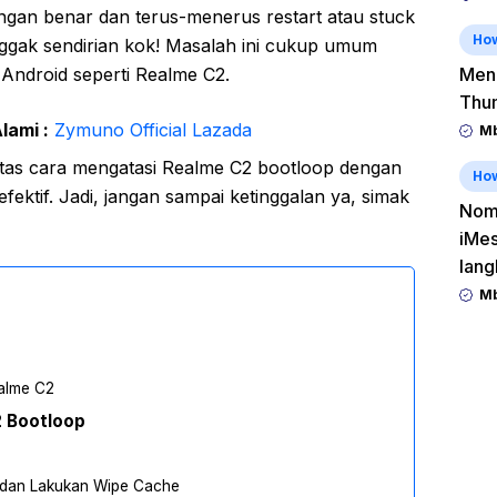
ngan benar dan terus-menerus restart atau stuck
Ho
nggak sendirian kok! Masalah ini cukup umum
 Android seperti Realme C2.
Men
Thu
lami :
Zymuno Official Lazada
Mb
 tuntas cara mengatasi Realme C2 bootloop dengan
Ho
fektif. Jadi, jangan sampai ketinggalan ya, simak
Nomo
iMes
lang
Mb
alme C2
 Bootloop
 dan Lakukan Wipe Cache