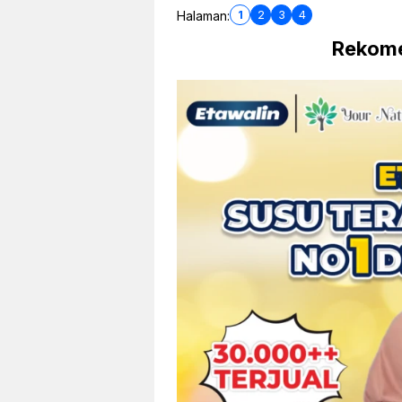
1
2
3
4
Halaman:
Rekome