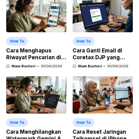
How To
How To
Cara Menghapus
Cara Ganti Email di
Riwayat Pencarian di
Coretax DJP yang
Play Store di HP
Sudah Tidak Aktif
Ilham Buchori
30/06/2026
Ilham Buchori
30/06/2026
Samsung, Xiaomi,
OPPO, dan Vivo
How To
How To
Cara Menghilangkan
Cara Reset Jaringan
Watermark Gemini AI
Telkomsel di iPhone