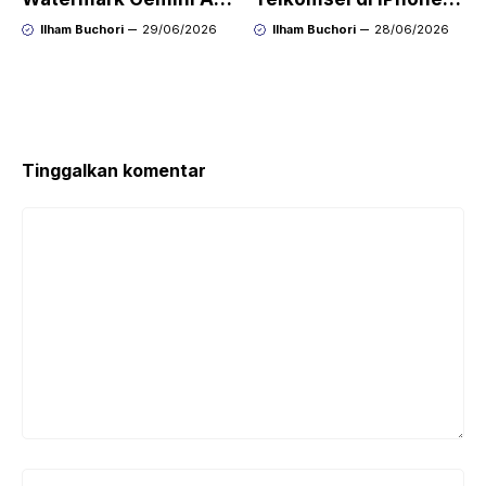
dengan Mudah Hasil
agar Koneksi Stabil
Ilham Buchori
29/06/2026
Ilham Buchori
28/06/2026
Bersih Tanpa Ribet
Kembali
Tinggalkan komentar
Komentar
Nama