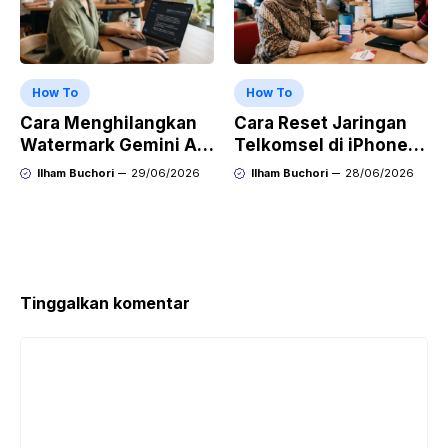
How To
How To
Cara Menghilangkan
Cara Reset Jaringan
Watermark Gemini AI
Telkomsel di iPhone
dengan Mudah Hasil
agar Koneksi Stabil
Ilham Buchori
29/06/2026
Ilham Buchori
28/06/2026
Bersih Tanpa Ribet
Kembali
Tinggalkan komentar
Komentar