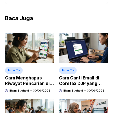
Baca Juga
How To
How To
Cara Menghapus
Cara Ganti Email di
Riwayat Pencarian di
Coretax DJP yang
Play Store di HP
Sudah Tidak Aktif
Ilham Buchori
30/06/2026
Ilham Buchori
30/06/2026
Samsung, Xiaomi,
OPPO, dan Vivo