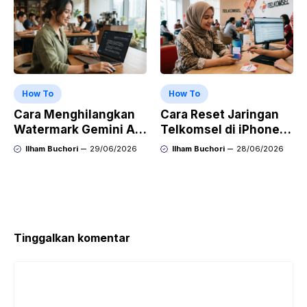
How To
How To
Cara Menghilangkan
Cara Reset Jaringan
Watermark Gemini AI
Telkomsel di iPhone
dengan Mudah Hasil
agar Koneksi Stabil
Ilham Buchori
29/06/2026
Ilham Buchori
28/06/2026
Bersih Tanpa Ribet
Kembali
Tinggalkan komentar
Komentar