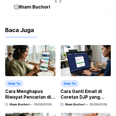
Ilham Buchori
Baca Juga
How To
How To
Cara Menghapus
Cara Ganti Email di
Riwayat Pencarian di
Coretax DJP yang
Play Store di HP
Sudah Tidak Aktif
Ilham Buchori
30/06/2026
Ilham Buchori
30/06/2026
Samsung, Xiaomi,
OPPO, dan Vivo