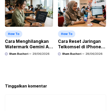
How To
How To
Cara Menghilangkan
Cara Reset Jaringan
Watermark Gemini AI
Telkomsel di iPhone
dengan Mudah Hasil
agar Koneksi Stabil
Ilham Buchori
29/06/2026
Ilham Buchori
28/06/2026
Bersih Tanpa Ribet
Kembali
Tinggalkan komentar
Komentar