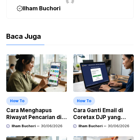
Ilham Buchori
Baca Juga
How To
How To
Cara Menghapus
Cara Ganti Email di
Riwayat Pencarian di
Coretax DJP yang
Play Store di HP
Sudah Tidak Aktif
Ilham Buchori
30/06/2026
Ilham Buchori
30/06/2026
Samsung, Xiaomi,
OPPO, dan Vivo