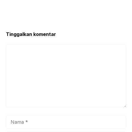
Bersih Tanpa Ribet
Kembali
Tinggalkan komentar
Komentar
Nama