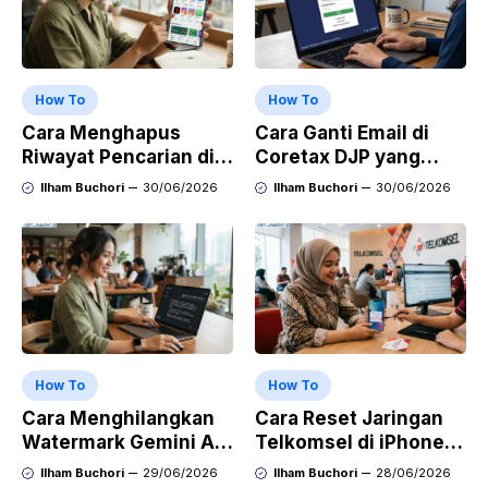
How To
How To
Cara Menghapus
Cara Ganti Email di
Riwayat Pencarian di
Coretax DJP yang
Play Store di HP
Sudah Tidak Aktif
Ilham Buchori
30/06/2026
Ilham Buchori
30/06/2026
Samsung, Xiaomi,
OPPO, dan Vivo
How To
How To
Cara Menghilangkan
Cara Reset Jaringan
Watermark Gemini AI
Telkomsel di iPhone
dengan Mudah Hasil
agar Koneksi Stabil
Ilham Buchori
29/06/2026
Ilham Buchori
28/06/2026