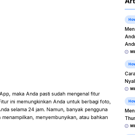
Art
Ho
Meng
Andr
And
Mb
Ho
Cara
Nyal
Mb
App, maka Anda pasti sudah mengenal fitur
itur ini memungkinkan Anda untuk berbagi foto,
Ho
 Anda selama 24 jam. Namun, banyak pengguna
Men
ra menampilkan, menyembunyikan, atau bahkan
Thu
Mb