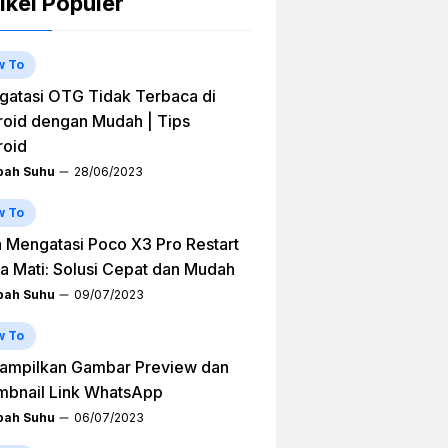
ikel Populer
w To
atasi OTG Tidak Terbaca di
oid dengan Mudah | Tips
roid
ah Suhu
28/06/2023
w To
 Mengatasi Poco X3 Pro Restart
a Mati: Solusi Cepat dan Mudah
ah Suhu
09/07/2023
w To
ampilkan Gambar Preview dan
mbnail Link WhatsApp
ah Suhu
06/07/2023