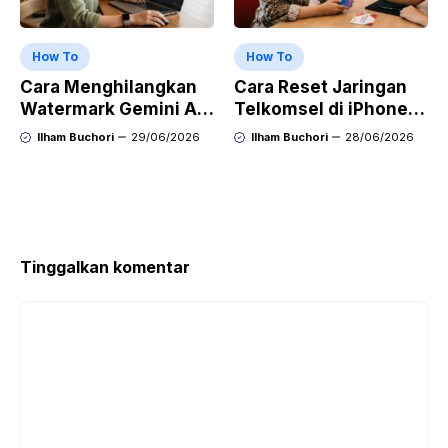
How To
How To
Cara Menghilangkan
Cara Reset Jaringan
Watermark Gemini AI
Telkomsel di iPhone
dengan Mudah Hasil
agar Koneksi Stabil
Ilham Buchori
29/06/2026
Ilham Buchori
28/06/2026
Bersih Tanpa Ribet
Kembali
Tinggalkan komentar
Komentar