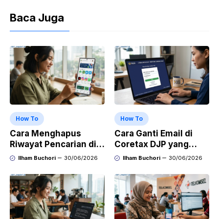
Baca Juga
How To
How To
Cara Menghapus
Cara Ganti Email di
Riwayat Pencarian di
Coretax DJP yang
Play Store di HP
Sudah Tidak Aktif
Ilham Buchori
30/06/2026
Ilham Buchori
30/06/2026
Samsung, Xiaomi,
OPPO, dan Vivo